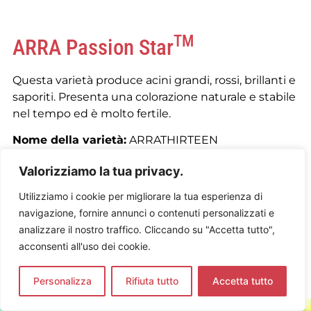
TM
ARRA Passion Star
Questa varietà produce acini grandi, rossi, brillanti e
saporiti. Presenta una colorazione naturale e stabile
nel tempo ed è molto fertile.
Nome della varietà:
ARRATHIRTEEN
Epoca di raccolta:
Precoce
Valorizziamo la tua privacy.
Esperienza gustativa:
Carnosa, succosa | Naturale,
dolce
Utilizziamo i cookie per migliorare la tua esperienza di
Brix ottimale:
17° – 18°
navigazione, fornire annunci o contenuti personalizzati e
Specifiche dell’acino ottimali:
Acino ovale | calibro
analizzare il nostro traffico. Cliccando su "Accetta tutto",
22 – 24 mm
acconsenti all'uso dei cookie.
Peso e resa ottimali del grappolo:
500 g | 30 – 35
tonnellate per ettaro
Personalizza
Rifiuta tutto
Accetta tutto
IT