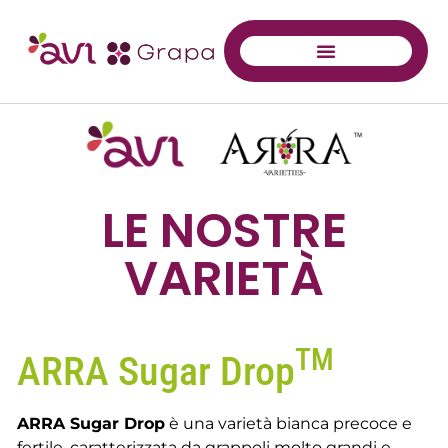
LE NOSTRE
VARIETÀ
TM
ARRA Sugar Drop
ARRA Sugar Drop
è una varietà bianca precoce e
fertile, caratterizzata da grappoli molto grandi e