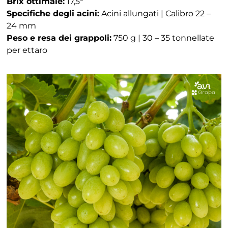
Brix ottimale:
17,5°
Specifiche degli acini:
Acini allungati | Calibro 22 –
24 mm
Peso e resa dei grappoli:
750 g | 30 – 35 tonnellate
per ettaro