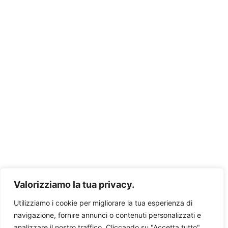
Siège social
Corso Italia 56
12037 Saluzzo (CN)
Italie
+39 0175 218635
Siège opérationnel
Corso Dottore Sergio Cosmai 52
76011 Bisceglie (BT)
Italie
+39 080 3963192
Confidentialité et politique
Valorizziamo la tua privacy.
Utilizziamo i cookie per migliorare la tua esperienza di
navigazione, fornire annunci o contenuti personalizzati e
analizzare il nostro traffico. Cliccando su "Accetta tutto",