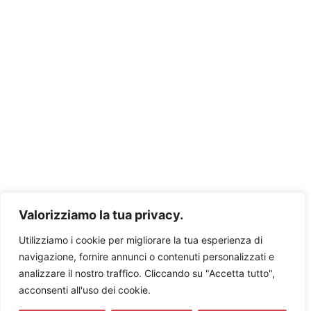
Siège social
Corso Italia 56
12037 Saluzzo (CN)
Italie
+39 0175 218635
Siège opérationnel
Corso Dottore Sergio Cosmai 52
76011 Bisceglie (BT)
Italie
+39 080 3963192
Confidentialité et politique
Valorizziamo la tua privacy.
Utilizziamo i cookie per migliorare la tua esperienza di
navigazione, fornire annunci o contenuti personalizzati e
analizzare il nostro traffico. Cliccando su "Accetta tutto",
acconsenti all'uso dei cookie.