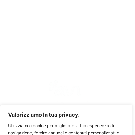
12037 Saluzzo (CN)
Italie
+39 0175 218635
Siège opérationnel
Corso Dottore Sergio Cosmai 52
76011 Bisceglie (BT)
Italie
+39 080 3963192
Confidentialité et politique
Valorizziamo la tua privacy.
Utilizziamo i cookie per migliorare la tua esperienza di
Avifruit – 2026 | Tous droits réservés
navigazione, fornire annunci o contenuti personalizzati e